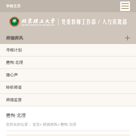
学校主页
师德师风
寻根计划
懋恂·北理
微心声
聆听师道
师德监督
懋恂·北理
您所在的位置：
首页
»
师德师风
» 懋恂·北理